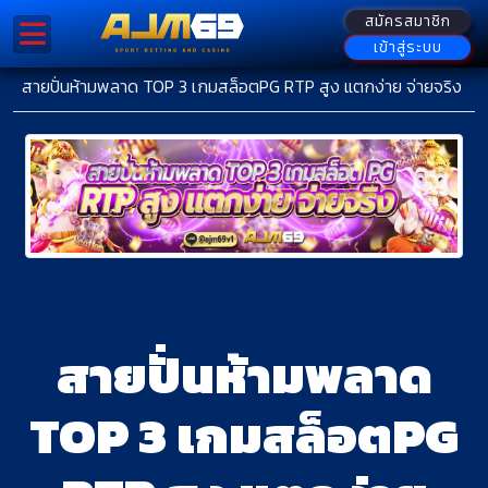
สมัครสมาชิก
เข้าสู่ระบบ
สายปั่นห้ามพลาด TOP 3 เกมสล็อตPG RTP สูง แตกง่าย จ่ายจริง
สายปั่นห้ามพลาด
TOP 3 เกมสล็อตPG