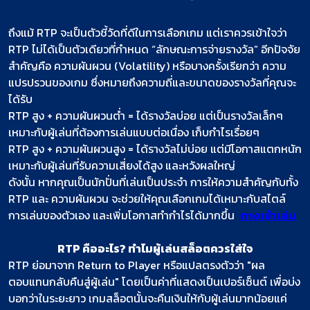
ถึงแม้ RTP จะเป็นตัวชี้วัดที่ดีในการเลือกเกม แต่เราควรเข้าใจว่า
RTP ไม่ได้เป็นตัวเดียวที่กำหนด “ลักษณะการจ่ายรางวัล” อีกปัจจัย
สำคัญคือ ความผันผวน (Volatility) หรือบางครั้งเรียกว่า ความ
แปรปรวนของเกม ซึ่งหมายถึงความถี่และขนาดของรางวัลที่คุณจะ
ได้รับ
RTP สูง + ความผันผวนต่ำ = ได้รางวัลบ่อย แต่เป็นรางวัลเล็กๆ
เหมาะกับผู้เล่นที่ต้องการเล่นแบบต่อเนื่อง เก็บกำไรเรื่อยๆ
RTP สูง + ความผันผวนสูง = ได้รางวัลไม่บ่อย แต่มีโอกาสแตกหนัก
เหมาะกับผู้เล่นที่รับความเสี่ยงได้สูง และหวังผลใหญ่
ดังนั้น หากคุณเป็นนักปั่นที่เล่นเป็นประจำ การให้ความสำคัญกับทั้ง
RTP และ ความผันผวน จะช่วยให้คุณเลือกเกมได้เหมาะกับสไตล์
การเล่นของตัวเอง และเพิ่มโอกาสทำกำไรได้มากขึ้น
ทางเข้าเล่น
RTP คืออะไร? ทำไมผู้เล่นสล็อตควรใส่ใจ
RTP ย่อมาจาก Return to Player หรือแปลตรงตัวว่า "ผล
ตอบแทนกลับคืนสู่ผู้เล่น" โดยเป็นค่าที่แสดงเป็นเปอร์เซ็นต์ เพื่อบ่ง
บอกว่าในระยะยาว เกมสล็อตนั้นจะคืนเงินให้กับผู้เล่นมากน้อยแค่