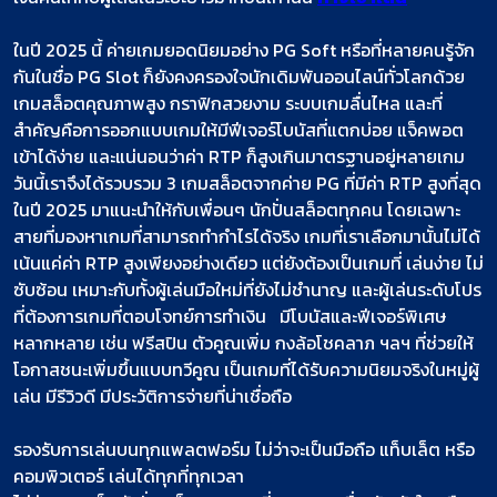
ในปี 2025 นี้ ค่ายเกมยอดนิยมอย่าง PG Soft หรือที่หลายคนรู้จัก
กันในชื่อ PG Slot ก็ยังคงครองใจนักเดิมพันออนไลน์ทั่วโลกด้วย
เกมสล็อตคุณภาพสูง กราฟิกสวยงาม ระบบเกมลื่นไหล และที่
สำคัญคือการออกแบบเกมให้มีฟีเจอร์โบนัสที่แตกบ่อย แจ็คพอต
เข้าได้ง่าย และแน่นอนว่าค่า RTP ก็สูงเกินมาตรฐานอยู่หลายเกม
วันนี้เราจึงได้รวบรวม 3 เกมสล็อตจากค่าย PG ที่มีค่า RTP สูงที่สุด
ในปี 2025 มาแนะนำให้กับเพื่อนๆ นักปั่นสล็อตทุกคน โดยเฉพาะ
สายที่มองหาเกมที่สามารถทำกำไรได้จริง เกมที่เราเลือกมานั้นไม่ได้
เน้นแค่ค่า RTP สูงเพียงอย่างเดียว แต่ยังต้องเป็นเกมที่ เล่นง่าย ไม่
ซับซ้อน เหมาะกับทั้งผู้เล่นมือใหม่ที่ยังไม่ชำนาญ และผู้เล่นระดับโปร
ที่ต้องการเกมที่ตอบโจทย์การทำเงิน มีโบนัสและฟีเจอร์พิเศษ
หลากหลาย เช่น ฟรีสปิน ตัวคูณเพิ่ม กงล้อโชคลาภ ฯลฯ ที่ช่วยให้
โอกาสชนะเพิ่มขึ้นแบบทวีคูณ เป็นเกมที่ได้รับความนิยมจริงในหมู่ผู้
เล่น มีรีวิวดี มีประวัติการจ่ายที่น่าเชื่อถือ
รองรับการเล่นบนทุกแพลตฟอร์ม ไม่ว่าจะเป็นมือถือ แท็บเล็ต หรือ
คอมพิวเตอร์ เล่นได้ทุกที่ทุกเวลา