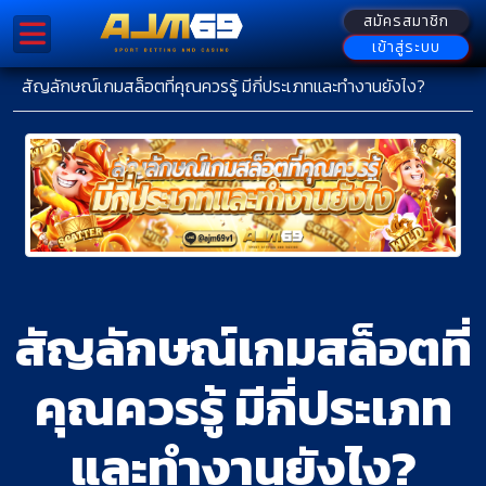
สมัครสมาชิก
เข้าสู่ระบบ
สัญลักษณ์เกมสล็อตที่คุณควรรู้ มีกี่ประเภทและทำงานยังไง?
สัญลักษณ์เกมสล็อตที่
คุณควรรู้ มีกี่ประเภท
และทำงานยังไง?