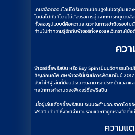
เกมสล็อตออนไลน์ได้รับความนิยมสูงในปัจจุบัน และหนึ่
โบนัสได้ทันทีโดยไม่ต้องรอการสุ่มจากการหมุนวงล้อ
ทั้งสองรูปแบบนี้คือความสะดวกในการเข้าถึงรอบโบนั
ท่านไปทำความรู้จักกับฟีเจอร์ทั้งสองและวิเคราะห์ข้อด
ความ
ฟีเจอร์ซื้อฟรีสปิน หรือ Buy Spin เป็นนวัตกรรมใหม่
สัญลักษณ์พิเศษ ฟีเจอร์นี้เริ่มมีการพัฒนาในปี 2017 
ยังทำให้ผู้เล่นที่มีงบประมาณสามารถประหยัดเวลาและมี
กลไกการทำงานของฟีเจอร์ซื้อฟรีสปิน
เมื่อผู้เล่นเลือกซื้อฟรีสปิน ระบบจะคำนวณราคาโดยอิงจ
ฟรีสปินทันที ซึ่งจะมีจำนวนรอบและตัวคูณรางวัลที่แ
ความแตกต